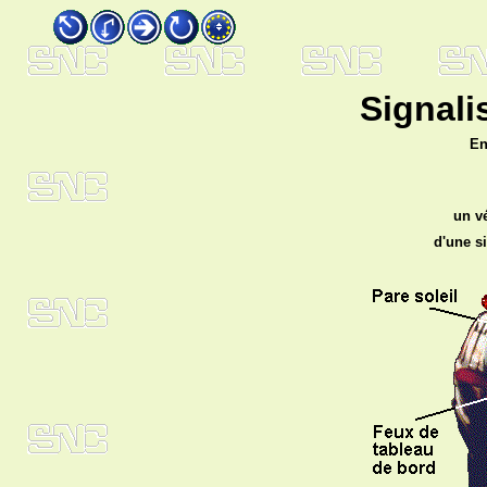
Signali
En
un vé
d'une s