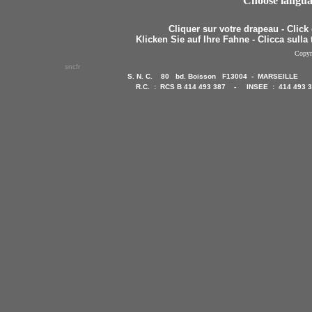
Choose langu
Cliquer sur votre drapeau - Click
Klicken Sie auf Ihre Fahne - Clicca sulla
Copyr
sncfr
S. N. C. 80 bd. Boisson F13004 - MARSEILLE
R.C. : RCS B 414 493 387 - INSEE : 414 493