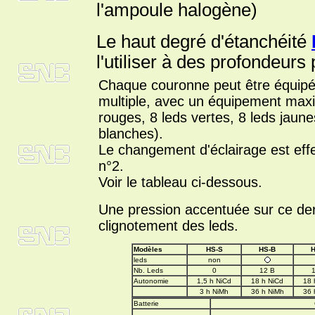
l'ampoule halogène)
Le haut degré d'étanchéité
l'utiliser à des profondeur
Chaque couronne peut être équipée
multiple, avec un équipement max
rouges, 8 leds vertes, 8 leds jaun
blanches).
Le changement d'éclairage est effe
n°2.
Voir le tableau ci-dessous.
Une pression accentuée sur ce der
clignotement des leds.
Modèles
HS-S
HS-B
H
leds
non
Nb. Leds
0
12 B
Autonomie
1,5 h NiCd
18 h NiCd
18 
3 h NiMh
36 h NiMh
36 
Batterie