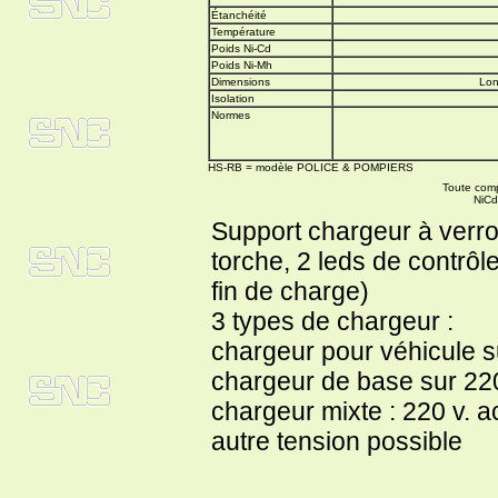
Étanchéité
Température
Poids Ni-Cd
Poids Ni-Mh
Dimensions
Lon
Isolation
Normes
HS-RB = modèle POLICE & POMPIERS
Toute comp
NiCd
Support chargeur à verro
torche, 2 leds de contrôle
fin de charge)
3 types de chargeur :
chargeur pour véhicule su
chargeur de base sur 220
chargeur mixte : 220 v. ac
autre tension possible