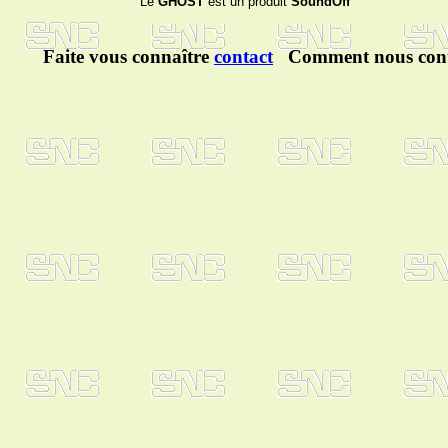
Le
GHOST
est un produit
SoundOff
Faite vous connaître
contact
Comment nous cont