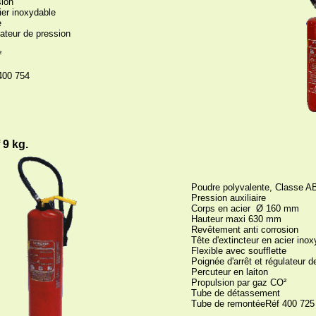
sion
ier inoxydable
e
lateur de pression
²
400 754
 9 kg.
Poudre polyvalente, Classe A
Pression auxiliaire
Corps en acier Ø 160 mm
Hauteur maxi 630 mm
Revêtement anti corrosion
Tête d'extincteur en acier ino
Flexible avec soufflette
Poignée d'arrêt et régulateur d
Percuteur en laiton
Propulsion par gaz CO²
Tube de détassement
Tube de remontéeRéf 400 725