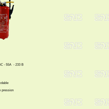
BC - 55A - 233 B
xydable
e pression