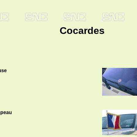
Cocardes
use
apeau