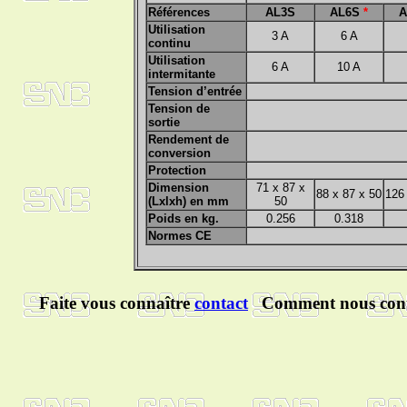
Références
AL3S
AL6S
*
A
Utilisation
3 A
6 A
continu
Utilisation
6 A
10 A
intermitante
Tension d’entrée
Tension de
sortie
Rendement de
conversion
Protection
Dimension
71 x 87 x
88 x 87 x 50
126
(Lxlxh) en mm
50
Poids en kg.
0.256
0.318
Normes CE
Faite vous connaître
contact
Comment nous cont