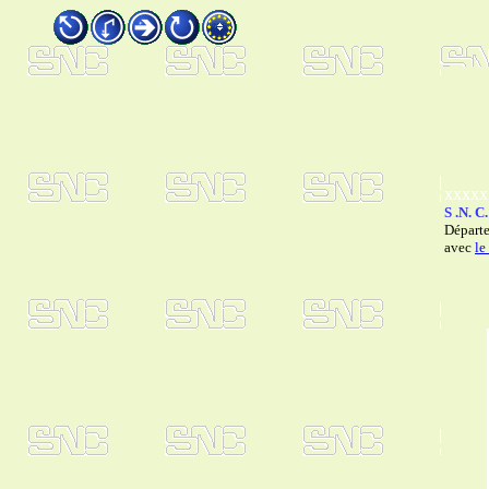
xxxxx
S .N. C.
Départ
avec
le